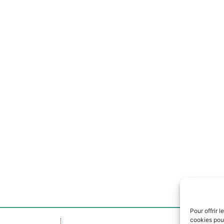
te dans le navigateur pour mon prochain commentaire.
Pour offrir 
cookies pour