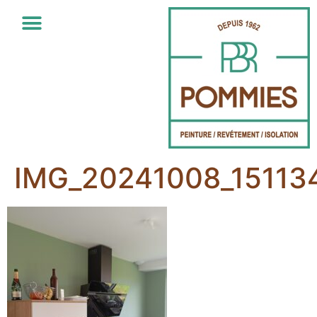
IMG_20241008_15113