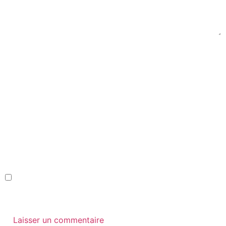
Nom
*
E-mail
*
Site web
Enregistrer mon nom, mon e-mail et mon site dans le
navigateur pour mon prochain commentaire.