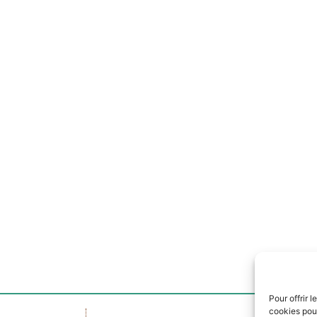
te dans le navigateur pour mon prochain commentaire.
Pour offrir 
cookies pour