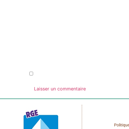
Nom
*
E-mail
*
Site web
Enregistrer mon nom, mon e-mail et mon si
Politiqu