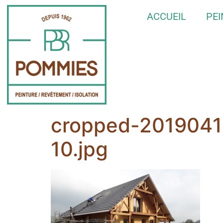
ACCUEIL
PE
cropped-201904
10.jpg